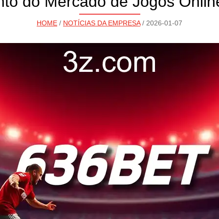
to do Mercado de Jogos Online
HOME
/
NOTÍCIAS DA EMPRESA
/ 2026-01-07