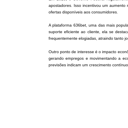
apostadores. Isso incentivou um aumento na
ofertas disponíveis aos consumidores.
A plataforma 636bet, uma das mais popular
suporte eficiente ao cliente, ela se dest
frequentemente elogiadas, atraindo tanto jo
Outro ponto de interesse é o impacto econô
gerando empregos e movimentando a econo
previsões indicam um crescimento contínuo,