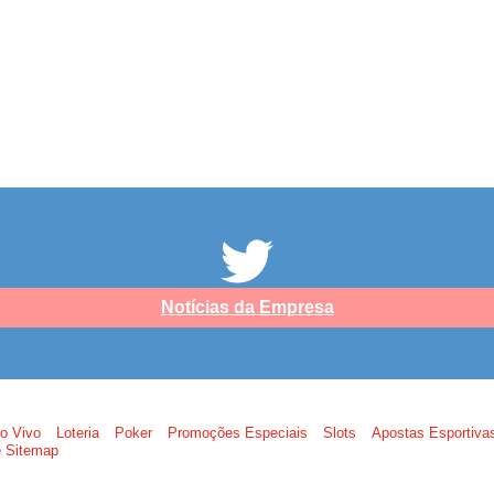
Notícias da Empresa
o Vivo
Loteria
Poker
Promoções Especiais
Slots
Apostas Esportiva
 Sitemap