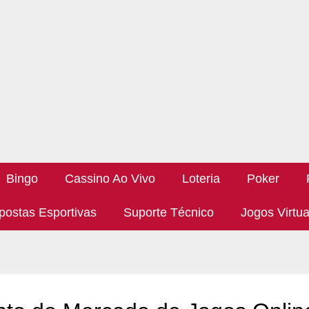
Bingo
Cassino Ao Vivo
Loteria
Poker
postas Esportivas
Suporte Técnico
Jogos Virtua