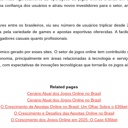
 confiança dos usuários e atraiu novos investidores para o setor, a
es entre os brasileiros, viu seu número de usuários triplicar desde
aca pela variedade de games e apostas esportivas oferecidas. A fac
gadores casuais quanto profissionais.
mico gerado por esses sites. O setor de jogos online tem contribuído s
mia, principalmente em áreas relacionadas à tecnologia e serviç
 com expectativas de inovações tecnológicas que tornarão os jogos ai
Related pages
Cenário Atual dos Jogos Online no Brasil
Cenário Atual dos Jogos Online no Brasil
O Crescimento de Apostas Online no Brasil: Um Olhar Sobre o 636bet
O Crescimento e Desafios das Apostas Online no Brasil
O Crescimento dos Jogos Online em 2025: O Caso 636bet