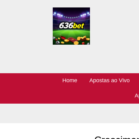
Home
Apostas ao Vivo
A