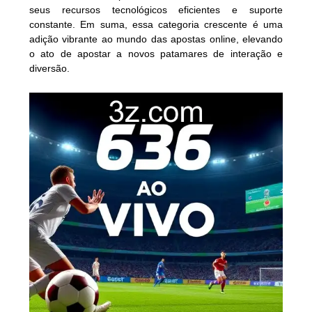
seus recursos tecnológicos eficientes e suporte
constante. Em suma, essa categoria crescente é uma
adição vibrante ao mundo das apostas online, elevando
o ato de apostar a novos patamares de interação e
diversão.