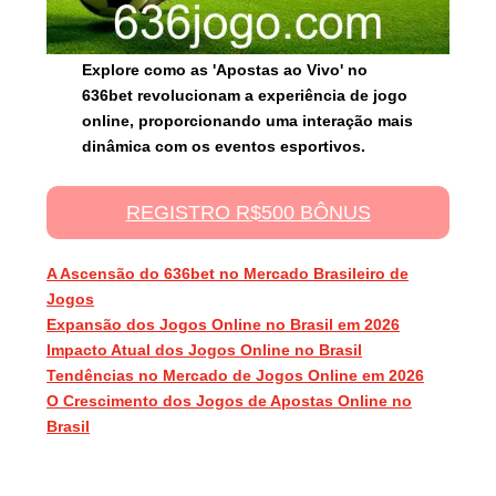
Explore como as 'Apostas ao Vivo' no
636bet revolucionam a experiência de jogo
online, proporcionando uma interação mais
dinâmica com os eventos esportivos.
REGISTRO R$500 BÔNUS
A Ascensão do 636bet no Mercado Brasileiro de
Jogos
Expansão dos Jogos Online no Brasil em 2026
Impacto Atual dos Jogos Online no Brasil
Tendências no Mercado de Jogos Online em 2026
O Crescimento dos Jogos de Apostas Online no
Brasil