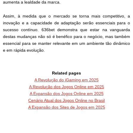
aumenta a lealdade da marca.
Assim, à medida que o mercado se torna mais competitivo, a
inovação e a capacidade de adaptação serão essenciais para o
sucesso contínuo. 636bet demonstra que estar na vanguarda
destas mudanças não só é benéfico para o negócio, mas também
essencial para se manter relevante em um ambiente tão dinâmico
e em rápida evolução.
Related pages
A Revolução do iGaming em 2025
A Revolução dos Jogos Online em 2025
A Expansão dos Jogos Online em 2025
Cenário Atual dos Jogos Online no Brasil
A Expansão dos Sites de Jogos em 2025