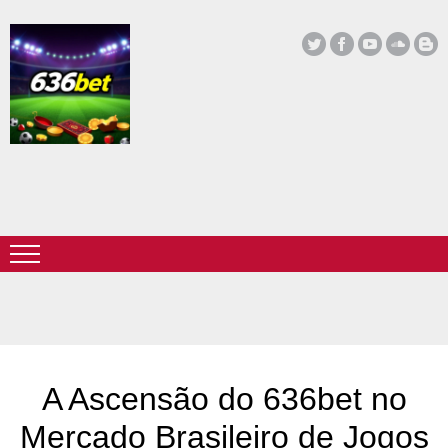
A Ascensão do 636bet no
Mercado Brasileiro de Jogos