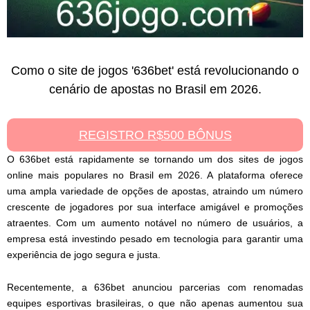
Como o site de jogos '636bet' está revolucionando o
cenário de apostas no Brasil em 2026.
REGISTRO R$500 BÔNUS
O 636bet está rapidamente se tornando um dos sites de jogos
online mais populares no Brasil em 2026. A plataforma oferece
uma ampla variedade de opções de apostas, atraindo um número
crescente de jogadores por sua interface amigável e promoções
atraentes. Com um aumento notável no número de usuários, a
empresa está investindo pesado em tecnologia para garantir uma
experiência de jogo segura e justa.
Recentemente, a 636bet anunciou parcerias com renomadas
equipes esportivas brasileiras, o que não apenas aumentou sua