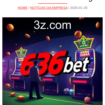
HOME
/
NOTÍCIAS DA EMPRESA
/ 2026-01-20